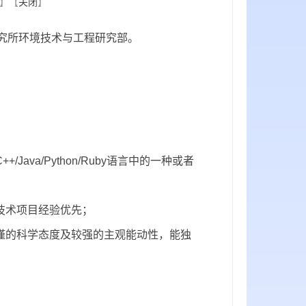
】【
关闭
】
究所环境技术与工程研究部。
；
ava/Python/Ruby语言中的一种或者
技术项目经验优先；
谨的科学态度及较强的主观能动性，能独