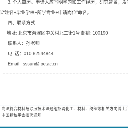
3.
个人简历。申请人应写明学习和工作经历，研究背景，发
以“姓名+毕业学校+所学专业+申请岗位”命名。
四、联系方式
地址: 北京市海淀区中关村北二街1号 邮编: 100190
联系人：
孙老师
电
话：0
10
-82544844
Email:
sssun@ipe.ac.cn
：高温复合材料与涂层技术课题组招聘化工、材料、纺织等相关方向博士
：中国颗粒学会招聘通知