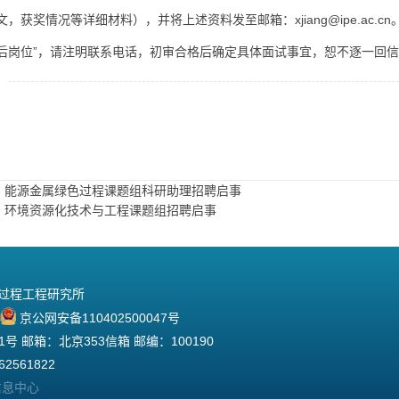
文，获奖情况等详细材料），并将上述资料发至邮箱：xjiang@ipe.ac.
后岗位”，请注明联系电话，初审合格后确定具体面试事宜，恕不逐一回
：能源金属绿色过程课题组科研助理招聘启事
：环境资源化技术与工程课题组招聘启事
院过程工程研究所
京公网安备110402500047号
 邮箱：北京353信箱 邮编：100190
2561822
信息中心