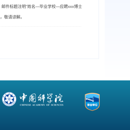
cn。邮件标题注明“姓名—毕业学校—应聘xxx博士
信，敬请谅解。