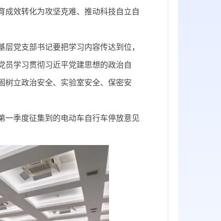
育成效转化为攻坚克难、推动科技自立自
基层党支部书记要把学习内容传达到位，
党员学习贯彻习近平党建思想的政治自
固树立政治安全、实验室安全、保密安
第一季度征集到的电动车自行车停放意见