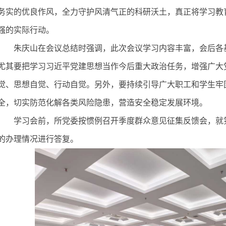
务实的优良作风，全力守护风清气正的科研沃土，真正将学习教
强的实际行动。
朱庆山在会议总结时强调，此次会议学习内容丰富，会后各
尤其要把学习习近平党建思想当作今后重大政治任务，增强广大
觉、思想自觉、行动自觉。另外，要持续引导广大职工和学生牢
全，切实防范化解各类风险隐患，营造安全稳定发展环境。
学习会前，所党委按惯例召开季度群众意见征集反馈会，就
的办理情况进行答复。