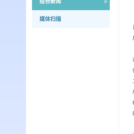
综合新闻
媒体扫描