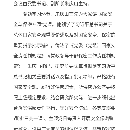
会议由党委书记、副所长朱庆山主持。
专题学习环节，朱庆山首先为大家讲“国家安
全与保密专题”党课。他领学了习近平总书记关于
总体国家安全观重要论述以及对国家安全、保密的
重要指示批示精神，传达了《党委（党组）国家安
全责任制规定》《党政领导干部保密工作责任制规
定》。朱庆山指出，研究所要认真贯彻落实习近平
总书记相关重要讲话以及指示批示精神，严格践行
国家安全观，履行好保密职责，所保密办公室要按
照上级规定要求，结合研究所实际，进一步细化出
台落实保密责任举措，守好安全防线。各党支部要
通过“三会一课”、主题党日等深入开展安全保密警
示教育，引导广大党员紧绷保密之弦，共筑保密防