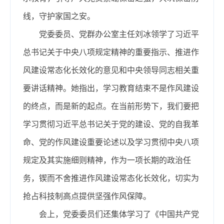
线，守护家国之安。
党委委员、党群办公室主任刘冰领学了习近平
总书记关于中央八项规定精神的重要指示、推进作
风建设常态化长效化的意见和中央领导同志相关重
要讲话精神。她指出，学习教育结束不是作风建设
的终点，而是新的起点。在当前形势下，我们要把
学习贯彻习近平总书记关于党的建设、党的自我革
命、党的作风建设重要论述以及学习贯彻中央八项
规定及其实施细则精神，作为一项长期的政治任
务，锲而不舍推进作风建设常态化长效化，切实为
抢占科技制高点提供坚强作风保障。
会上，党委委员们还集体学习了《中国共产党