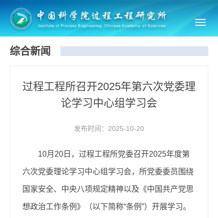
Toggl
navig
综合新闻
过程工程所召开2025年第六次党委理
论学习中心组学习会
发布时间：2025-10-20
10月20日，过程工程所党委召开2025年度第
六次党委理论学习中心组学习会，所党委委员围绕
国家安全、中央八项规定精神以及《中国共产党思
想政治工作条例》（以下简称“条例”）开展学习。