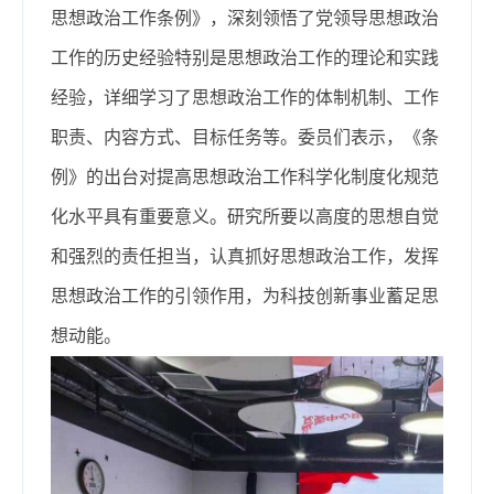
思想政治工作条例》，深刻领悟了党领导思想政治
工作的历史经验特别是思想政治工作的理论和实践
经验，详细学习了思想政治工作的体制机制、工作
职责、内容方式、目标任务等。委员们表示，《条
例》的出台对提高思想政治工作科学化制度化规范
化水平具有重要意义。研究所要以高度的思想自觉
和强烈的责任担当，认真抓好思想政治工作，发挥
思想政治工作的引领作用，为科技创新事业蓄足思
想动能。