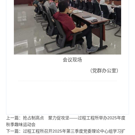
会议现场
（党群办公室）
上一篇：抢占制高点 聚力促攻坚——过程工程所举办2025年度
秋季趣味运动会
下一篇：过程工程所召开2025年第三季度党委理论中心组学习扩