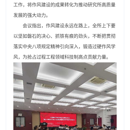
工作，将作风建设的成果转化为推动研究所高质量
发展的强大动力。
会议指出，作风建设永远在路上，全所上下要
以坚如磐石的决心、抓铁有痕的劲头，不断把贯彻
落实中央八项规定精神引向深入，锻造过硬作风学
风，为抢占过程工程领域科技制高点贡献力量。