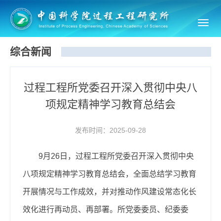
Toggl
navig
综合新闻
过程工程所党委召开深入贯彻中央八
项规定精神学习教育总结会
发布时间：2025-09-28
9月26日，过程工程所党委召开深入贯彻中央
八项规定精神学习教育总结会，全面总结学习教育
开展情况与工作成效，并对推动作风建设常态化长
效化进行再动员、再部署。所党委委员、纪委委