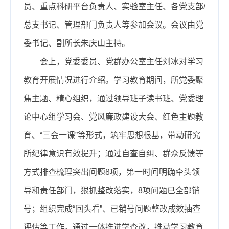
员、重点科研平台负责人、实验室主任、各党支部/
总支书记、管理部门负责人等参加会议。会议由党
委书记、副所长朱庆山主持。
会上，党委委员、党群办公室主任刘冰对学习
教育开展情况进行介绍。学习教育期间，所党委聚
焦主题、精心组织，通过领导班子读书班、党委理
论中心组学习会、党风廉政建设大会、红色主题教
育、“三会一课”等形式，筑牢思想根基，带动研究
所纪律意识有效提升；通过自查自纠、群众反馈等
方式排查梳理突出问题8项，第一时间明确牵头领
导和责任部门，狠抓整改落实，8项问题已全部销
号；组织完成“回头看”、已销号问题整改成效抽查
评估等工作。通过一体推进学查改，推动学习教育