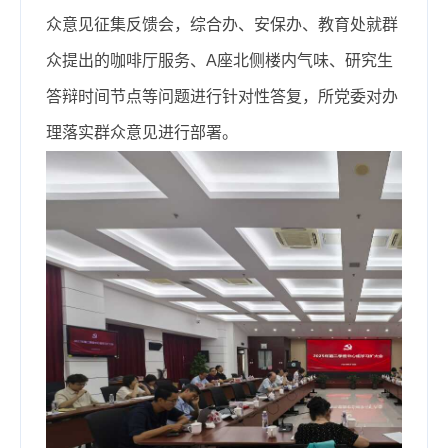
众意见征集反馈会，综合办、安保办、教育处就群
众提出的咖啡厅服务、A座北侧楼内气味、研究生
答辩时间节点等问题进行针对性答复，所党委对办
理落实群众意见进行部署。