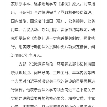
家原原本本、逐条逐句学习《条例》原文。刘萍指
出，《条例》与时俱进完善了党政机关经费管理、
国内差旅、因公临时出国（境）、公务接待、公务
用车、会议活动、办公用房、资源节约等规定，研
究所要结合《条例》进一步完善相关制度，强化执
行，用实际行动把深入贯彻中央八项规定精神、纠
治“四风”引向深入。
支部书记微党课阶段，环境党支部书记孙峙围
绕认识起点、问题导向、主题主线、基本内容等四
个方面对习近平总书记关于党的建设的重要思想进
行阐释。他表示要深入学习领会习近平总书记关于
党的建设的重要思想的核心要义、精神实质、丰富