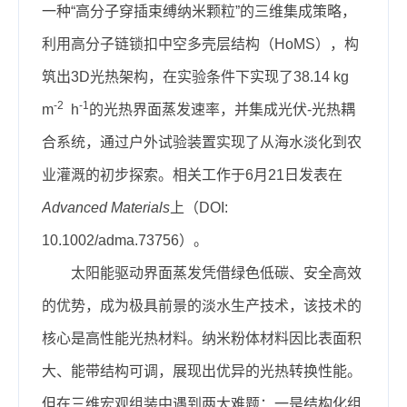
一种“高分子穿插束缚纳米颗粒”的三维集成策略，
利用高分子链锁扣中空多壳层结构（HoMS），构
筑出3D光热架构，在实验条件下实现了38.14 kg
-2
-1
m
h
的光热界面蒸发速率，并集成光伏-光热耦
合系统，通过户外试验装置实现了从海水淡化到农
业灌溉的初步探索。相关工作于6月21日发表在
Advanced Materials
上（DOI:
10.1002/adma.73756）。
太阳能驱动界面蒸发凭借绿色低碳、安全高效
的优势，成为极具前景的淡水生产技术，该技术的
核心是高性能光热材料。纳米粉体材料因比表面积
大、能带结构可调，展现出优异的光热转换性能。
但在三维宏观组装中遇到两大难题：一是结构化组