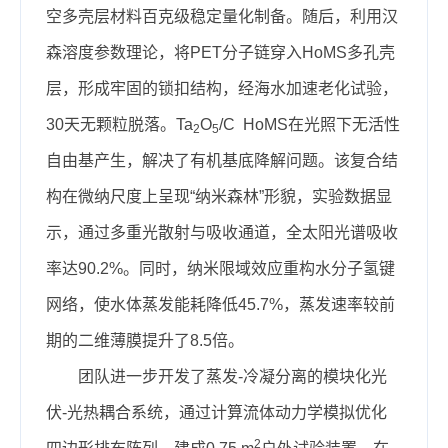
空多壳层材料百克级稳定量化制备。随后，利用汉
森溶度参数理论，将PET分子链穿入HoMS多孔壳
层，形成牢固的锁扣结构，经海水加速老化试验，
30天无颗粒脱落。Ta
O
/C HoMS在光照下无活性
2
5
自由基产生，解决了有机基底降解问题。该复合结
构在微纳尺度上呈现“纳米森林”形貌，实验数据显
示，通过多重光散射与吸收通道，全太阳光谱吸收
率达90.2%。同时，纳米限域效应重构水分子氢键
网络，使水体蒸发能耗降低45.7%，蒸发速率较前
期的二维薄膜提升了8.5倍。
团队进一步开发了蒸发-冷凝分离的模块化光
伏-光热耦合系统，通过计算流体动力学模拟优化
2