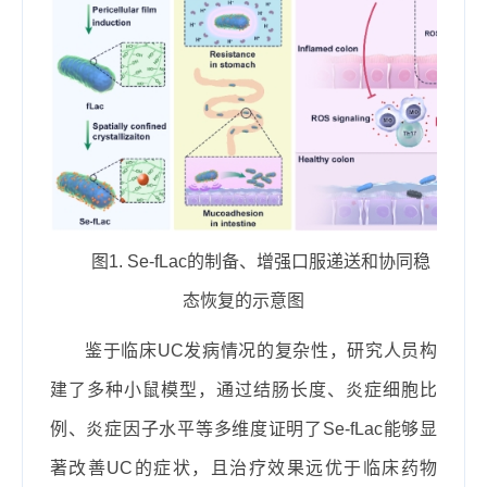
图
1. Se-fLac
的制备、增强口服递送和协同稳
态恢复的示意图
鉴于临床
UC
发病情况的复杂性，研究人员构
建了多种小鼠模型，通过结肠长度、炎症细胞比
例、炎症因子水平等多维度证明了
Se-fLac
能够显
著改善
UC
的症状，且治疗效果远优于临床药物