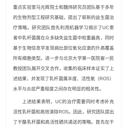
重点实验室马光辉院士和魏炜研究员团队基于多年
的生物剂型工程研究基础，提出了崭新的益生菌治
疗策略。研究团队首先利用机器学习揭示了
UC
患
者中乳杆菌属在众多缺失益生菌中权重最高，同时
基于生物信息学发现病灶部位氧化应激的升高覆盖
所有细胞类型。进一步与北京大学第一医院崔一民
教授团队展开交叉合作，收集的临床样本证实了上
述结果，并发现了乳杆菌属丰度、活性氧（
ROS
）
水平与炎症严重程度之间存在明显的相关性。
上述结果表明，
UC
的治疗需要同时考虑补充
活性乳杆菌和高效清除
ROS
。因此，研究团队提出
了干酪乳杆菌和高活性硒共递送的策略。首先在干