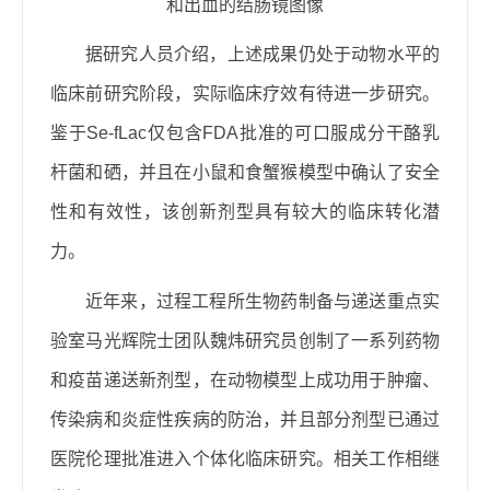
和出血的结肠镜图像
据研究人员介绍，上述成果仍处于动物水平的
临床前研究阶段，实际临床疗效有待进一步研究。
鉴于
Se-fLac
仅包含
FDA
批准的可口服成分干酪乳
杆菌和硒，并且在小鼠和食蟹猴模型中确认了安全
性和有效性，该创新剂型具有较大的临床转化潜
力。
近年来，过程工程所生物药制备与递送重点实
验室马光辉院士团队魏炜研究员创制了一系列药物
和疫苗递送新剂型，在动物模型上成功用于肿瘤、
传染病和炎症性疾病的防治，并且部分剂型已通过
医院伦理批准进入个体化临床研究。相关工作相继