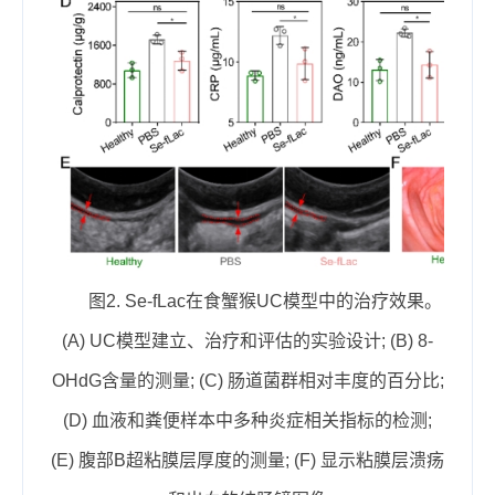
图
2. Se-fLac
在食蟹猴
UC
模型中的治疗效果。
(A) UC
模型建立、治疗和评估的实验设计
; (B) 8-
OHdG
含量的测量
; (C)
肠道菌群相对丰度的百分比
;
(D)
血液和粪便样本中多种炎症相关指标的检测
;
(E)
腹部
B
超粘膜层厚度的测量
; (F)
显示粘膜层溃疡