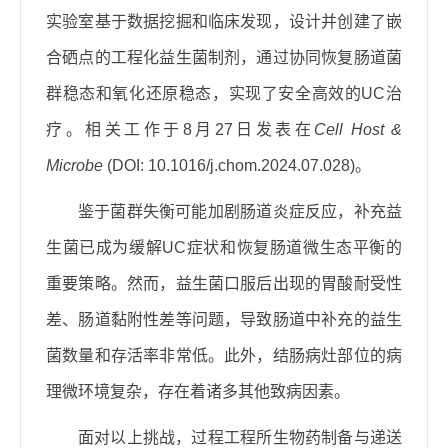
实验室基于数据挖掘和临床发现，设计并创建了嵌
合硒点的工程化益生菌制剂，通过协同恢复肠道菌
群稳态和氧化还原稳态，实现了安全高效的
UC
治
疗。相关工作于
8
月
27
日发表在
Cell Host &
Microbe
(DOI: 10.1016/j.chom.2024.07.028)
。
鉴于菌群失衡可能加剧肠道炎症反应，补充益
生菌已成为缓解
UC
症状和恢复肠道微生态平衡的
重要策略。然而，益生菌口服后出现的胃酸耐受性
差、肠道黏附性差等问题，导致肠道中补充的益生
菌数量和存活率非常低。此外，结肠病灶部位的病
理微环境复杂，存在着诸多其他致病因素。
面对以上挑战，过程工程所生物药制备与递送