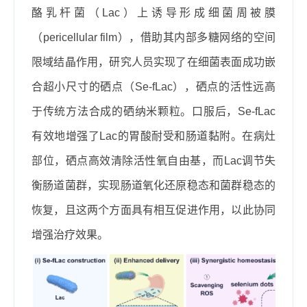
酪乳杆菌（
Lac
）上诱导形成细菌周被膜
（
pericellular film
），借助其内部多糖网络的空间
限域结晶作用，研究人员实现了在细菌表面成功嵌
合超小尺寸的硒点（
Se-fLac
），硒点的活性远高
于传统方法合成的硒纳米颗粒。口服后，
Se-fLac
有效地增强了
Lac
的胃酸耐受和肠道黏附。在病灶
部位，硒点高效清除活性氧自由基，而
Lac
调节失
衡肠道菌群，实现肠道氧化还原稳态和菌群稳态的
恢复，且这两个方面具有相互促进作用，以此协同
增强治疗效果。