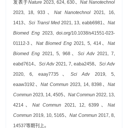
发表于
Nature
2023, 624, 630
、
Nat Nanotechnol
2023, 18, 933
、
Nat Nanotechnol
2021, 16,
1413
、
Sci Transl Med
2021, 13, eabb6981
、
Nat
Biomed Eng
2023, doi.org/10.1038/s41551-023-
01112-3
、
Nat Biomed Eng
2021, 5, 414
、
Nat
Biomed Eng
2021, 5, 968
、
Sci Adv
2021, 7,
eabd7614
、
Sci Adv
2021, 7, eaba2458
、
Sci Adv
2020, 6, eaay7735
、
Sci Adv
2019, 5,
eaaw3192
、
Nat Commun
2023, 14, 8398
、
Nat
Commun
2023, 14, 4505
、
Nat Commun
2022, 13,
4214
、
Nat Commun
2021, 12, 6399
、
Nat
Commun
2019, 10, 5165
、
Nat Commun
2017, 8,
14537
等期刊上。