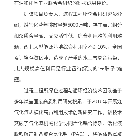
石油和化学工业联合会组织的
科技成果评价
。
据该项目负责人、过程工程所李会泉研究员介
绍，煤气化渣年排放量超5000万吨，存在毒害组分
和杂质含量高、反应活性低、综合利用难等利用难
题，西北大型能源基地综合利用率不到10%，全国
累计堆存数亿吨，造成了严重的水土气复合污染，
其大规模高值利用是行业亟待解决的“卡脖子”难
题。
过程工程所绿色过程与循环经济技术团队
基于
多年煤基固废高质利用研究积累，于2016年开展煤
气化渣规模化高质利用技术创新研究工作。该技术
突破了气化渣机械化学协同活化耦合除杂、活化液
脱铁解毒制备聚合氯化铝（PAC）、稀碱体系寡聚