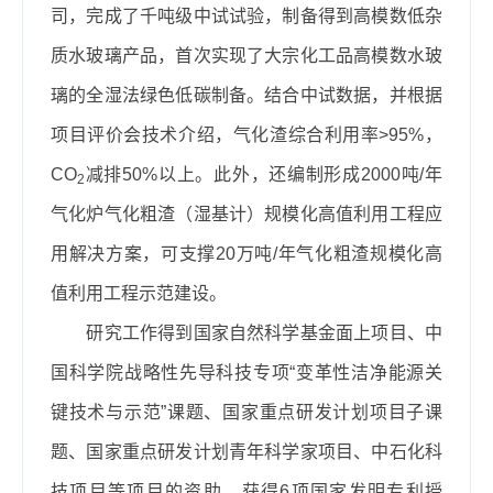
司，完成了
千吨级中试试验
，制备得到高模数低杂
质水玻璃产品，
首次实现了大宗化工品高模数水玻
璃的全湿法绿色低碳制备
。结合中试数据，并根据
项目评价会技术介绍，气化渣综合利用率>95%，
CO
减排50%以上。此外，还编制形成2000吨/年
2
气化炉气化粗渣（湿基计）规模化高值利用工程应
用解决方案，可支撑20万吨/年气化粗渣规模化高
值利用工程示范建设。
研究工作得到国家自然科学基金面上项目、中
国科学院战略性先导科技专项“变革性洁净能源关
键技术与示范”课题、国家重点研发计划项目子课
题、国家重点研发计划青年科学家项目、中石化科
技项目等项目的资助，获得6项国家发明专利授