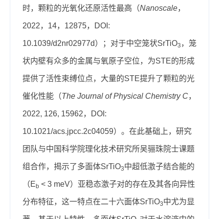
时，颗粒的光氧化还原活性最高（
Nanoscale
，
2022，14，12875，DOI:
10.1039/d2nr02977d）；对于中空笼状SrTiO
，笼
3
状内壁有众多的金属与氧原子空位，为STE的形成
提供了活性束缚位点，大量的STE提升了颗粒的光
催化性能（
The Journal of Physical Chemistry C
，
2022, 126, 15962，DOI:
10.1021/acs.jpcc.2c04059）。在此基础上，研究
团队与中国科学院理化技术研究所吴骊珠院士课题
组合作，揭示了多面体SrTiO
中超低激子结合能的
3
（E
< 3 meV）亚稳态激子对的存在及其各向异性
b
分布特征，这一特点在二十六面体SrTiO
中尤为显
3