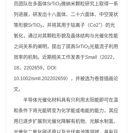
员团队在多面体SrTiO
微纳米颗粒研究上取得一系
3
列进展，研发出十八面体、二十六面体、中空笼状
+
等形貌SrTiO
，并将其用于钴离子（Co2
）的光
3
氧化，通过对其颗粒形貌及晶体结构与光催化性能
之间关系的阐明，提出了提高SrTiO
光载流子利用
3
效率的机制。近期相关工作发表于
Small
（2022，
18，2202659，DOI:
10.1002/smll.202202659），并被选为卷首插画论
文。
半导体光催化材料具有只利用太阳能即可在温
和条件下将光能转变为化学能或电能的能力，其应
用已逐步扩展到光催化降解有机物、光解水制氢、
光催化二氧化碳还原以及光伏电池等领域，具有巨