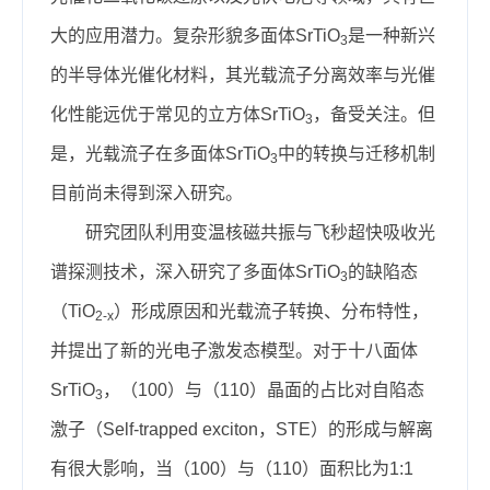
大的应用潜力。复杂形貌多面体SrTiO
是一种新兴
3
的半导体光催化材料，其光载流子分离效率与光催
化性能远优于常见的立方体SrTiO
，备受关注。但
3
是，光载流子在多面体SrTiO
中的转换与迁移机制
3
目前尚未得到深入研究。
研究团队利用变温核磁共振与飞秒超快吸收光
谱探测技术，深入研究了多面体SrTiO
的缺陷态
3
（TiO
）形成原因和光载流子转换、分布特性，
2-x
并提出了新的光电子激发态模型。对于十八面体
SrTiO
，（100）与（110）晶面的占比对自陷态
3
激子（Self-trapped exciton，STE）的形成与解离
有很大影响，当（100）与（110）面积比为1:1