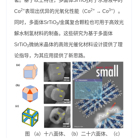
著。基于以上特性，多面体SrTiO
对于水溶液中的
3
2+
2+
3+
Co
表现出优异的光氧化性能（Co
→ Co
）。
同时，多面体SrTiO
/金属复合颗粒也可用于高效光
3
解水制氢材料的制备。这些研究为基于多面体
SrTiO
微纳米晶体的高效光催化材料设计提供了理
3
论指导，为其应用提供了新思路。
图 （a）十八面体、（b）二十六面体、（c）