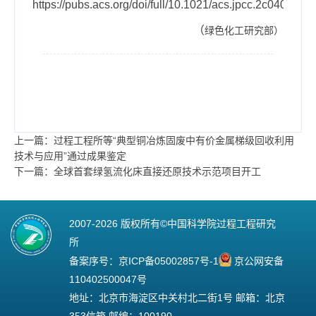
https://pubs.acs.org/doi/full/10.1021/acs.jpcc.2c04059
（
绿色化工研究部
）
上一篇：过程工程所等“典型铜冶炼固废中有价金属梯级回收利用
技术与应用”通过成果鉴定
下一篇：全球首套绿氢流化床直接还原技术示范项目开工
2007-
2026 版权所有©中国科学院过程工程研究
所
备案序号：
京ICP备05002857号-1
京公网安备
110402500047号
地址：北京市海淀区中关村北二街1号 邮箱：北京
353信箱 邮编：100190