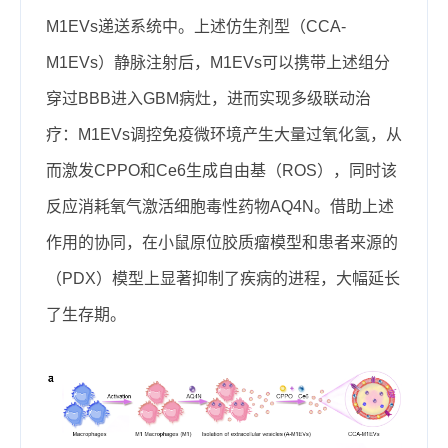
M
1
E
V
s递送系统中。上述仿生剂型（C
CA-
M
1EVs
）静脉注射后，M
1
E
Vs
可以携带上述组分
穿过B
BB
进入G
BM
病灶，进而实现多级联动治
疗：M
1EVs
调控免疫微环境产生大量过氧化氢，从
而激发CPPO和Ce6生成自由基（ROS），同时该
反应消耗氧气激活细胞毒性药物AQ4N。借助上述
作用的协同，在小鼠原位胶质瘤模型和患者来源的
（P
DX
）模型上显著抑制了疾病的进程，大幅延长
了生存期。