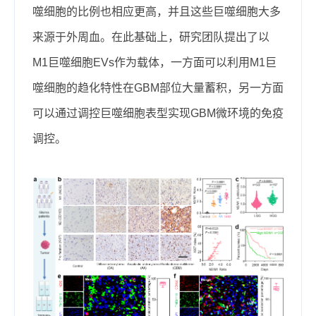
噬细胞的比例也相应更高，并且这些巨噬细胞大多
来源于外周血。在此基础上，研究团队提出了以
M
1
巨噬细胞E
V
s作为载体，一方面
可以利用M
1
巨
噬细胞的趋化特性在G
BM
部位大量蓄积，另一方面
可以通过调控巨噬细胞表型实现G
BM
微环境的免疫
调控。