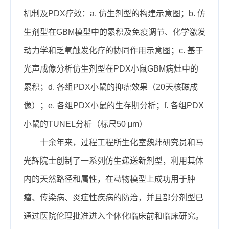
机制及PDX疗效：a
.
仿生剂型的构建示意图；b.
仿
生剂型在G
BM
模型中的累积及免疫调节、化学激发
动力学和乏氧触发化疗的协同作用示意图；c. 基于
光声成像分析仿生剂型在PDX小鼠G
BM
病灶中的
累积；d. 各组PDX小鼠的抑瘤效果（20天核磁成
像）；e. 各组PDX小鼠的生存期分析；f. 各组PDX
小鼠的TUNEL分析（标尺50
μ
m）
十余年来，过程工程所生化室魏炜研究员和马
光辉院士创制了一系列仿生递送新剂型，利用其体
内的天然路径和属性，在动物模型上成功用于肿
瘤、传染病、炎症性疾病的防治，并且部分剂型已
通过医院伦理批准进入个体化临床前和临床研究。