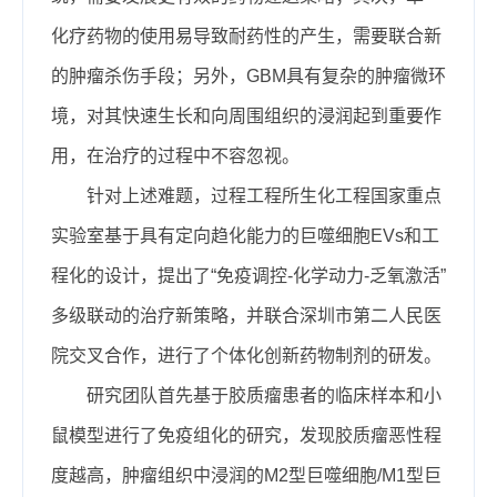
化疗药物的使用易导致耐药性的产生
，需要联合新
的肿瘤杀伤手段；另外，G
BM
具有复杂的肿瘤微环
境，对其快速生长和向周围组织的浸润起到重要作
用，在治疗的过程中不容忽视。
针对上述难题，过程工程所生化工程国家重点
实验室基于具有定向趋化能力的巨噬细胞E
V
s和工
程化的设计，提出了“免疫调控-化学动力-乏氧激活”
多级联动的治疗新策略，并联合深圳市第二人民医
院交叉合作，进行了个体化创新药物制剂的研发。
研究
团队
首先基于胶质瘤患者
的临床样本和小
鼠模型进行了
免疫组化
的研究
，发现
胶质瘤恶性程
度越高，肿瘤组织中浸润的
M2
型巨噬细胞
/M1
型巨