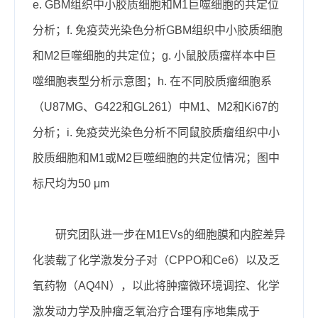
e.
G
BM
组织中小胶质细胞和M1巨噬细胞的共定位
分析；f. 免疫荧光染色分析G
BM
组织中小胶质细胞
和M2巨噬细胞的共定位；g. 小鼠胶质瘤样本中巨
噬细胞表型分析示意图；h. 在不同胶质瘤细胞系
（U87MG、G422和GL261）中M1、M2和Ki67的
分析；i. 免疫荧光染色分析不同鼠胶质瘤组织中小
胶质细胞和M1或M2巨噬细胞的共定位情况；图中
标尺均为50
μ
m
研究团队进一步在M
1
E
V
s的细胞膜和内腔差异
化装载了化学激发分子对（CPPO和Ce6）以及乏
氧药物（AQ4N），以此将肿瘤微环境调控、化学
激发动力学及肿瘤乏氧治疗合理有序地集成于