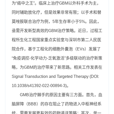
为“癌中之王”。临床上治疗G
BM
以外科手术为主，
同时辅助放化疗，但是效果非常有限；以手术和替
莫唑胺联合治疗为例，5年生存率小于5%。因此，
亟需开发新型高效的G
BM
治疗策略。
近日，过程工
程所生化工程国家重点实验室与
深圳
市第二人民医
院合作，
基于工程化的细胞外囊泡（E
V
s）发展了
“免疫调控-化学动力-乏氧激活”多级联动的治疗新策
略，为G
BM
的治疗带来了新思路。
相关工作
发表在
Signal Transduction and Targeted Therapy
(
DOI:
10.1038/s41392-022-00894-3
)
。
G
MB
治疗棘手的原因主要有三方面。首先，
血
脑屏障（BBB）的存在阻止了药物进入中枢神经系
统
，需要发展更有效的药物递送策略；其次，单一