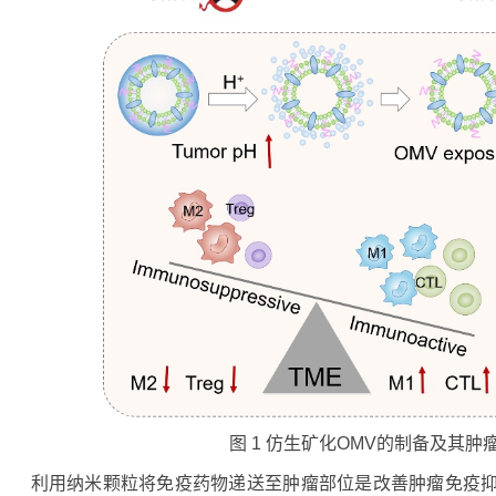
图 1 仿生矿化OMV的制备及其肿
利用纳米颗粒将免疫药物递送至肿瘤部位是改善肿瘤免疫抑