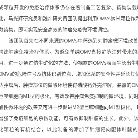
成颗粒开发的免疫治疗体系仍存在着制备工艺复杂、药物装载
此，马光辉研究员和魏炜研究员团队提出利用OMVs纳米颗粒作
激药物，即可实现安全高效的肿瘤免疫微环境调控。
该团队首先在不同来源的OMVs中筛选到对肿瘤微环境改善能力最
构建肿瘤免疫治疗体系。为避免单纯OMV直接静脉注射带来
用，进一步通过仿生矿化的方法，使裸露的OMVs表面生长出生
OMVs的危险信号及抗体识别位点，增加体系的安全性并延长其
达肿瘤后，肿瘤部位的微酸环境使得磷酸钙外壳溶解，暴露的OM
巨噬细胞向M1型的极化，有效改善肿瘤免疫抑制的微环境；同时
酸性微环境的改善又可进一步促进M2型巨噬细胞向M1型极化。
增强了免疫细胞的杀伤功能，可有效抑制肿瘤的生长。此外，
化颗粒的有机结合，以此制备的添加了肿瘤靶向配体叶酸的