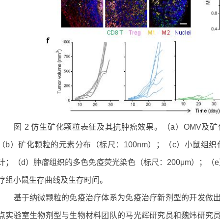
图 2 仿生矿化颗粒表征及其抗肿瘤效果。（a）OMV及矿化
（b）矿化颗粒的元素分布（标尺：100nm）；（c）小鼠组
计；（d）肿瘤组织的多色免疫荧光染色（标尺：200μm）；（e）瘤
疗组小鼠生存曲线及生存时间。
基于纳微颗粒的免疫治疗体系为免疫治疗新剂型的开发做出
点实验室生物剂型与生物材料团队的马光辉研究员和魏炜研究