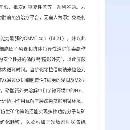
率低、批次间重复性差等一系列难题。为
为肿瘤免疫治疗平台，无需人为添加免疫刺
强的OMVE.coli（BL21），并以此
的细胞因子风暴和抗体特异性清除等毒副作
物安全性好的磷酸钙“隐形外壳”，以此屏蔽
体内循环时间。当矿化颗粒借助纳米粒径到
Vs通过促进细胞毒性T细胞的浸润及M2型
，磷酸钙外壳溶解中和了微环境中的H+，
上述协同作用瓦解了肿瘤免疫抑制微环境，
该仿生矿化策略还能实现多种功能分子与矿
矿化颗粒，以及添加了光敏剂吲哚菁绿