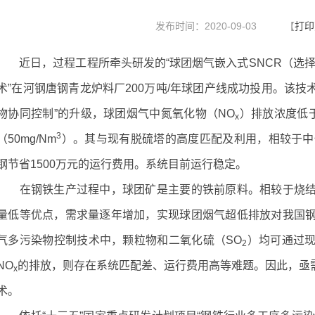
发布时间：2020-09-03
【
打印
近日，过程工程所牵头研发的“球团烟气嵌入式SNCR（选择
术”在河钢唐钢青龙炉料厂200万吨/年球团产线成功投用。该技
物协同控制”的升级，球团烟气中氮氧化物（NO
）排放浓度低于3
x
3
（50mg/Nm
）。其与现有脱硫塔的高度匹配及利用，相较于中
钢节省1500万元的运行费用。系统目前运行稳定。
在钢铁生产过程中，球团矿是主要的铁前原料。相较于烧结
量低等优点，需求量逐年增加，实现球团烟气超低排放对我国
气多污染物控制技术中，颗粒物和二氧化硫（SO
）均可通过
2
NO
的排放，则存在系统匹配差、运行费用高等难题。因此，亟
x
术。