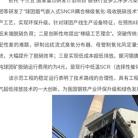
依托“十三五”国家重点研发计划项目“钢铁行业多工序多污染
团等研发了“球团烟气嵌入式SNCR耦合梯级氧化-吸收脱硝技
产工艺，实现环保升级。针对球团产线生产设备特征，在预热II段
低末端脱硝负荷；二是创新性地提出“梯级工艺理念”。突破传统
配性差的难题，研制出扰流式臭氧分布器、母管制氧化风定量
统，大幅提升了脱硝效率；三是实现低成本超低排放。据河钢
吨球团矿脱硝运行费用约为4元，是现行中低温SCR（选择性催化还原
该示范工程的稳定运行表明了技术路线的合理性，具有工程
气超低排放技术的一大创新，为我国钢铁产业环保升级和绿色发