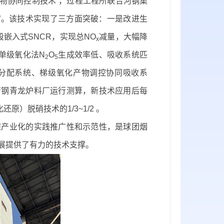
物协同控制技术”，过程工程所联合河钢集
术”。该技术实现了三方面突破：一是改进生
嵌入式SNCR，实现总NO
减量，大幅降
x
单级氧化法N
O
生成效率低、吸收系统匹
2
5
分配系统、梯级氧化产物调控协同吸收系
唐钢青龙炉料厂运行测算，新技术应用后每
）脱硝技术的1/3~1/2 。
产业化的实践推广性和示范性，是球团烟
展提供了有力的技术支撑。