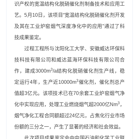
识产权的
宽温结构化脱硝催化剂制备技术
和
应用工
艺
。
5月10日
，该
项目“宽温结构化脱硝催化剂开发
及其在工业炉窑烟气深度净化中的应用”通过
了科
技成果鉴定
。
过程工程所
与
沈阳化工大学、安徽威达环保科
技科技有限公司和威达蓝海环保科技有限公司合
3
作
，
建成
3000m
/a
结构化脱硝催化剂生产线，稳
3
定运行
4年，
生产近
10000m
催化剂，催化剂总产
值超
3
亿元
。该项技术已
在
70
余套工业炉窑烟气净
3
化中实现应用，处理工业燃烧烟气超
2000
亿
Nm
，
烟气净化
工程合同额超过
24
亿元，占焦化行业市场
份额的三分之一
，产生了显著的
经济
和
社会效益
。
此次
项目
成果鉴定会由
中国石油和化学工业联