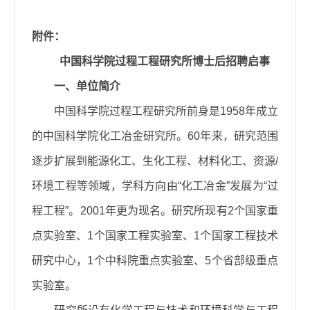
附件：
中国科学院过程工程研究所
博士后招聘启事
一、单位简介
中国科学院过程工程研究所前身是
1958
年成立
的中国科学院化工冶金研究所。
60
年来，研究范围
逐步扩展到能源化工、生化工程、材料化工、资源
/
环境工程等领域，学科方向由
“
化工冶金
”
发展为
“
过
程工程
”
。
2001
年更为现名。研究所现有
2
个国家重
点实验室、
1
个国家工程实验室、
1
个国家工程技术
研究中心，
1
个中科院重点实验室、
5
个省部级重点
实验室。