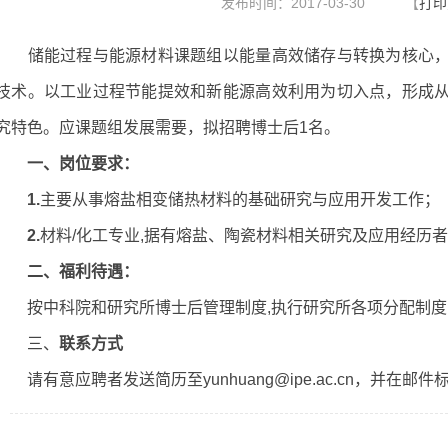
发布时间：2017-03-30
【
打印
储能过程与能源材料课题组以能量高效储存与转换为核心
技术。以工业过程节能提效和新能源高效利用为切入点，形成
究特色。应课题组发展需要，拟招聘博士后
1
名。
一、岗位要求：
1.
主要从事熔盐相变储热材料的基础研究与应用开发工作；
2.
材料
/
化工专业
,
据有熔盐、陶瓷材料相关研究及应用经历者
二、福利待遇：
按中科院和研究所博士后管理制度
,
执行研究所各项分配制度
三、
联系方式
请有意应聘者发送简历至
yunhuang@ipe.ac.cn
，并在邮件标